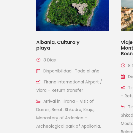
Albania, Cultura y
Viaje
playa
Mont
Bosn
8 Dias
8 
Disponibilidad : Todo el año
Di
Tirana International Airport /
Ti
Vlora – Return transfer
– Retu
Arrival in Tirana – Visit of
Ti
Durres, Berat, Shkodra, Kruja,
Shkod
Monastery of Ardenica –
Mostar
Archeological park of Apollonia,
Belgr