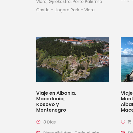
Vlora, Gjirokastra, Porto Palermo
Castle – Llogara Park – Vlore
Viaje en Albania,
Viaje
Macedonia,
Mont
Kosovo y
Alba
Montenegro
Mace
8 Dias
15
Disponibilidad : Todo el año
Di