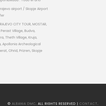
rajevo airport / Skopje Airport
fer
RAJEVO CITY TOUR, MOSTAR,
 Perast Village, Budva,
a, Theth Village, Kruja,
a, Apollonia Archeological
Berat, Ohrid, Prizren, Skopje
©
ALBANIA DMC
. ALL RIGHTS RESERVED |
CONTACT
.