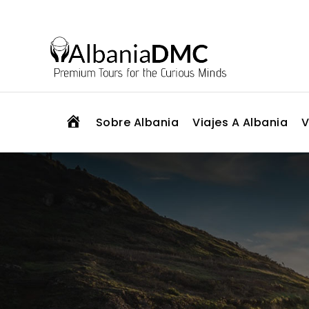
H
Sobre Albania
Viajes A Albania
V
O
M
E