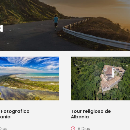
a
e Fotografico
Tour religioso de
bania
Albania
Dias
8 Dias