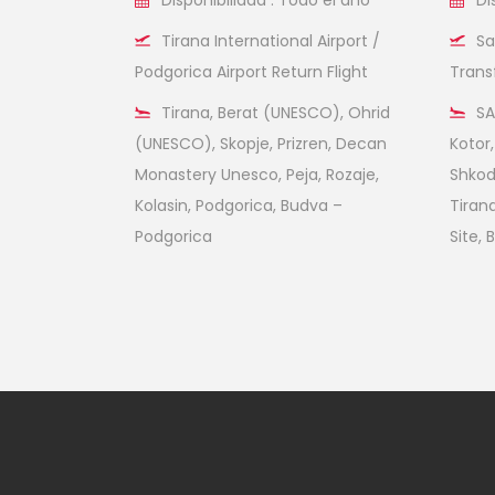
Tirana International Airport /
Sa
Podgorica Airport Return Flight
Trans
Tirana, Berat (UNESCO), Ohrid
SA
(UNESCO), Skopje, Prizren, Decan
Kotor,
Monastery Unesco, Peja, Rozaje,
Shkodr
Kolasin, Podgorica, Budva –
Tiran
Podgorica
Site, 