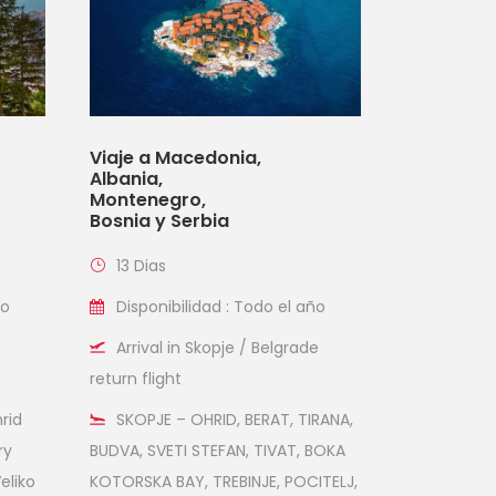
Viaje a Macedonia,
Albania,
Montenegro,
Bosnia y Serbia
13 Dias
ño
Disponibilidad : Todo el año
Arrival in Skopje / Belgrade
return flight
rid
SKOPJE – OHRID, BERAT, TIRANA,
ry
BUDVA, SVETI STEFAN, TIVAT, BOKA
eliko
KOTORSKA BAY, TREBINJE, POCITELJ,