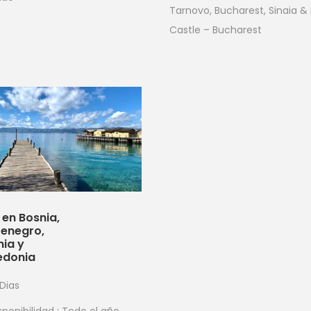
Tarnovo, Bucharest, Sinaia &
Castle – Bucharest
 en Bosnia,
enegro,
nia y
donia
 Dias
sponibilidad : Todo el año