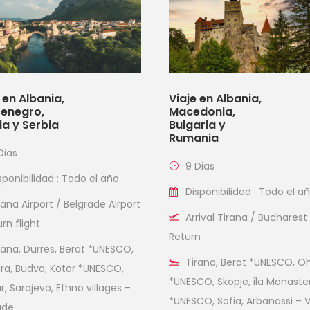
 en Albania,
Viaje en Albania,
enegro,
Macedonia,
ia y Serbia
Bulgaria y
Rumania
Dias
9 Dias
sponibilidad : Todo el año
Disponibilidad : Todo el a
rana Airport / Belgrade Airport
Arrival Tirana / Bucharest
rn flight
Return
rana, Durres, Berat *UNESCO,
Tirana, Berat *UNESCO, Oh
ra, Budva, Kotor *UNESCO,
*UNESCO, Skopje, ila Monaste
, Sarajevo, Ethno villages –
*UNESCO, Sofia, Arbanassi – V
ade