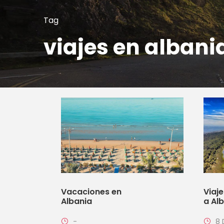
Tag
viajes en albani
Vacaciones en
Viaj
Albania
a Al
-
8 