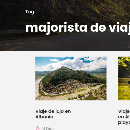
Tag
majorista de via
Viaje de lujo en
Viaje
Albania
en Al
play
8 Dias