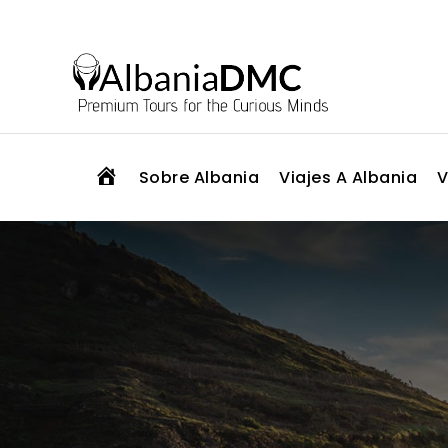
H
Sobre Albania
Viajes A Albania
V
O
M
E