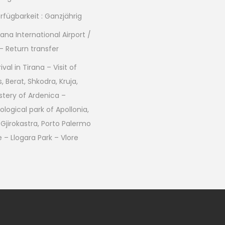
rfügbarkeit : Ganzjährig
rana International Airport /
 – Return transfer
rival in Tirana – Visit of
, Berat, Shkodra, Kruja,
tery of Ardenica –
logical park of Apollonia,
 Gjirokastra, Porto Palermo
 – Llogara Park – Vlore