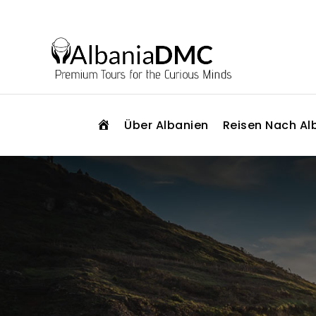
S
Über Albanien
Reisen Nach Al
T
A
R
T
S
E
I
T
E