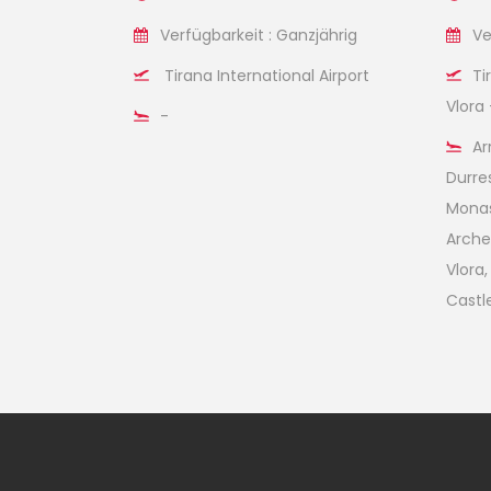
Verfügbarkeit : Ganzjährig
Ve
Tirana International Airport
Ti
Vlora
-
Ar
Durres
Monas
Archeo
Vlora,
Castle