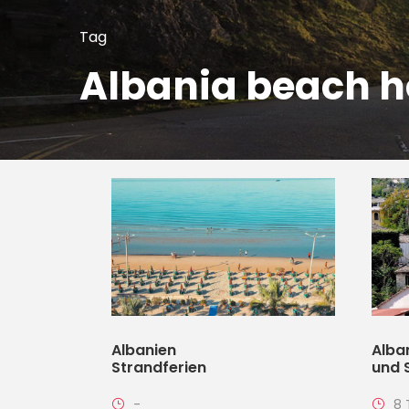
Tag
Albania beach h
Albanien
Alba
Strandferien
und 
-
8 