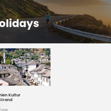
olidays
nien Kultur
Strand
Tage