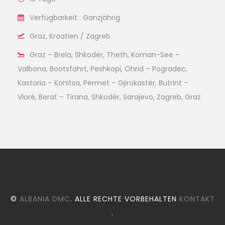
Verfügbarkeit : Ganzjährig
Graz, Kroatien / Zagreb
Graz – Brela, Shkodër, Theth, Koman-See –
Valbona, Bootsfahrt, Peshkopi, Ohrid – Pogradec,
Kastoria – Konitsa, Përmet – Gjirokastër, Butrint –
Vlorë, Berat – Tirana, Shkodër, Sarajevo, Zagreb, Graz
©
ALBANIA DMC
. ALLE RECHTE VORBEHALTEN
KONTAKT
.