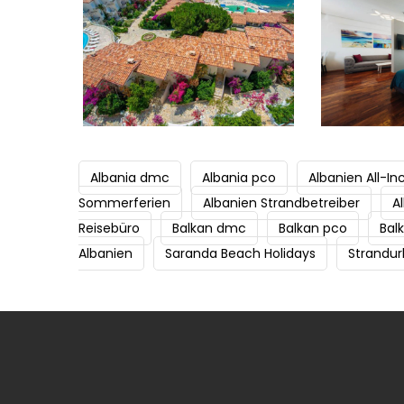
Albania dmc
Albania pco
Albanien All-In
Sommerferien
Albanien Strandbetreiber
A
Reisebüro
Balkan dmc
Balkan pco
Bal
Albanien
Saranda Beach Holidays
Strandur