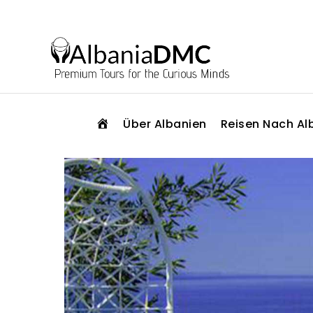
S
Über Albanien
Reisen Nach Al
T
A
R
T
S
E
I
T
E