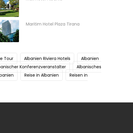
Maritim Hotel Plaza Tirana
he Tour
Albanien Riviera Hotels
Albanien
banischer Konferenzveranstalter
Albanisches
lbanien
Reise in Albanien
Reisen in