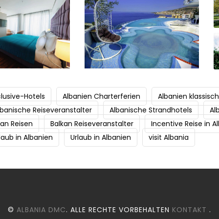
clusive-Hotels
Albanien Charterferien
Albanien klassisc
lbanische Reiseveranstalter
Albanische Strandhotels
Al
kan Reisen
Balkan Reiseveranstalter
Incentive Reise in A
laub in Albanien
Urlaub in Albanien
visit Albania
©
ALBANIA DMC
. ALLE RECHTE VORBEHALTEN
KONTAKT
.