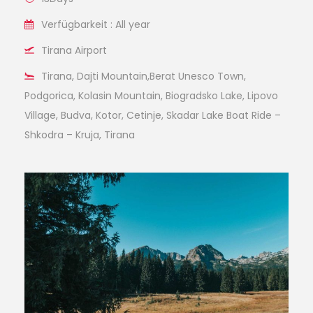
Verfügbarkeit : All year
Tirana Airport
Tirana, Dajti Mountain,Berat Unesco Town,
Podgorica, Kolasin Mountain, Biogradsko Lake, Lipovo
Village, Budva, Kotor, Cetinje, Skadar Lake Boat Ride –
Shkodra – Kruja, Tirana