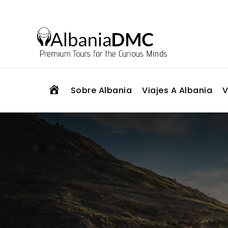
H
Sobre Albania
Viajes A Albania
V
O
M
E