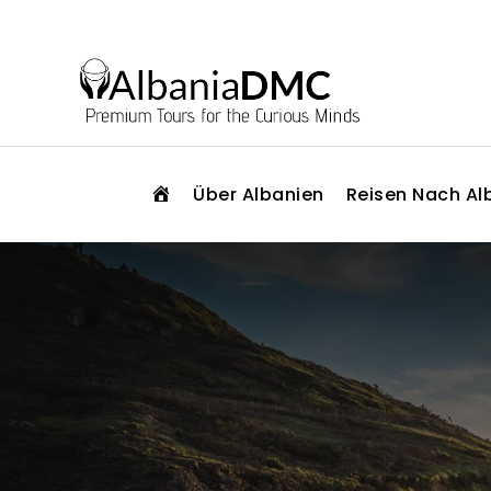
S
Über Albanien
Reisen Nach Al
T
A
R
T
S
E
I
T
E