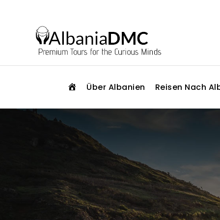
S
Über Albanien
Reisen Nach Al
T
A
R
T
S
E
I
T
E