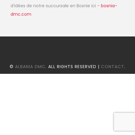
d’idées de notre succursale en Bosnie ici –
bosnia-
dmc.com
©
ALBANIA DMC
. ALL RIGHTS RESERVED |
CONTACT
.